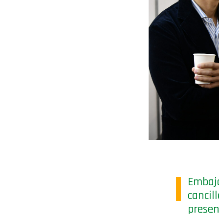
Embaja
canci
presen