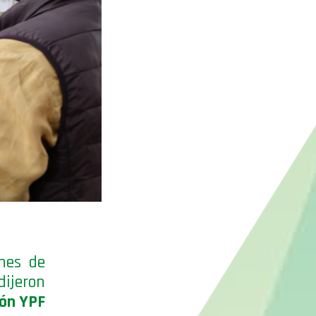
ones de
ijeron
ión YPF