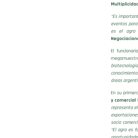
Multiplicida
“Es importan
eventos para
es el agro
Negociacion
El funcionar
megamuestra
biotecnologí
conocimiento
áreas argenti
En su primera
y comercial 
representa el
exportacione
socio comerci
“El agro es 
oportunidade