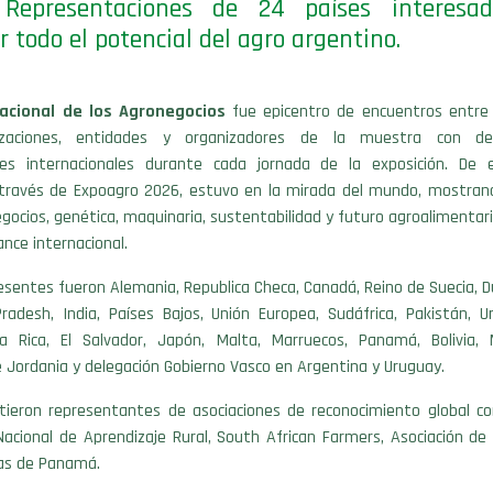
 Representaciones de 24 países interesa
r todo el potencial del agro argentino.
Nacional de los Agronegocios
fue epicentro de encuentros entre
izaciones, entidades y organizadores de la muestra con de
tes internacionales durante cada jornada de la exposición. De 
 través de Expoagro 2026, estuvo en la mirada del mundo, mostrand
egocios, genética, maquinaria, sustentabilidad y futuro agroalimentar
ance internacional.
esentes fueron Alemania, Republica Checa, Canadá, Reino de Suecia, D
adesh, India, Países Bajos, Unión Europea, Sudáfrica, Pakistán, Ur
ta Rica, El Salvador, Japón, Malta, Marruecos, Panamá, Bolivia, 
Jordania y delegación Gobierno Vasco en Argentina y Uruguay.
tieron representantes de asociaciones de reconocimiento global 
acional de Aprendizaje Rural, South African Farmers, Asociación de 
as de Panamá.