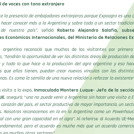
d de voces con tono extranjero
te la presencia de embajadores extranjeros porque Expoagro es uno d
 hacer conocer más a la Argentina y sobre todo a un sector tradicio
 de nuestro país”,
señaló
Roberto Alejandro Salafia, subse
es Económicas Internacionales, del M
inisterio de Relaciones Ex
io argentino reconoció que muchos de los visitantes por primera
,
“tendrán la oportunidad de ver las distintas áreas de producción d
a y todo lo que hace a la producción del agro argentino y eso hac
s que ellos tienen, puedan crear nuevos vínculos con las distint
nas. Es como la semilla de una nueva relación o reforzar la existente
 visita a la expo,
Inmaculada Montero Luque- Jefa de la secci
UE
, aseguró: “
uno no puede venir a Argentina sin hacer una visita a 
 corazón del país, el sector productivo de mayor importancia, un secto
s. Nosotros reconocemos en la en la Argentina como un Powerhouse
al con una gran capacidad en el agro”.
Al referirse al Acuerdo UE-Mer
fundamental, pero el acuerdo es mucho más que un acuerdo comercial
s en muchos otros sectores”.