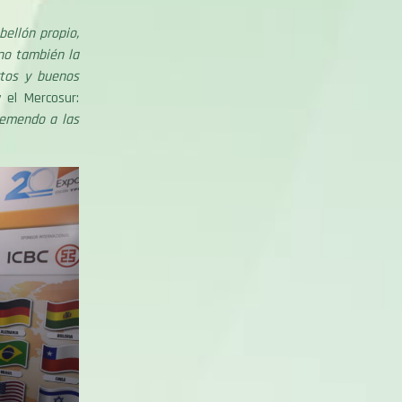
bellón propio,
no también la
ctos y buenos
 el Mercosur:
remendo a las