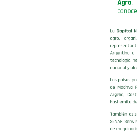
Agro
.
conoce
La
Capital 
agro, organ
representan
Argentina, a
tecnología, n
nacional y alc
Los países pr
de Madhya Pr
Argelia, Cos
Hashemita de 
También asis
SENAR Serv. N
de maquinari