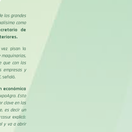
e los grandes
nalísimo como
cretario de
teriores.
 vez pisan la
e maquinarias,
e que con los
as empresas y
”,
señaló.
ón económica
ExpoAgro. Esto
r clave en las
, es decir un
cosur explicó:
 y va a abrir