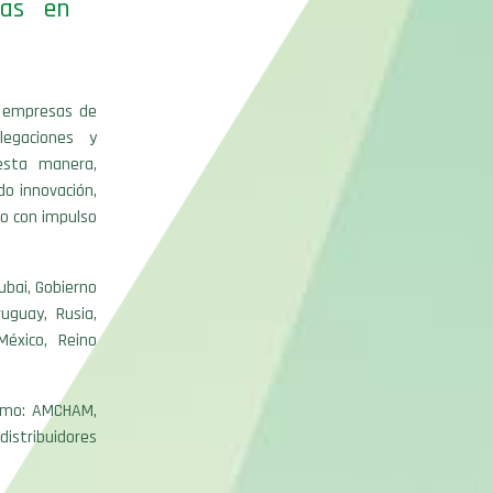
das en
 empresas de
legaciones y
esta manera,
o innovación,
io con impulso
ubai, Gobierno
uguay, Rusia,
México, Reino
como: AMCHAM,
distribuidores