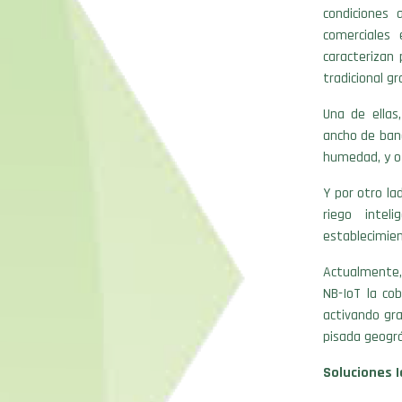
condiciones 
comerciales
caracterizan
tradicional gr
Una de ellas
ancho de ban
humedad, y ot
Y por otro la
riego intel
establecimien
Actualmente,
NB-IoT la cob
activando gra
pisada geográ
Soluciones 