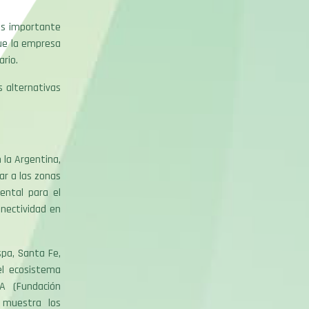
más importante
que la empresa
uario.
 alternativas
 la Argentina,
ar a las zonas
ental para el
onectividad en
spa, Santa Fe,
el ecosistema
A (Fundación
 muestra los