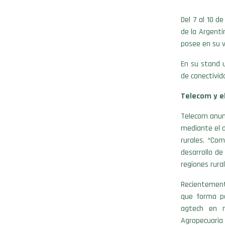
Del 7 al 10 d
de la Argenti
posee en su v
En su stand 
de conectivid
Telecom y e
Telecom anunc
mediante el d
rurales. “Co
desarrollo de
regiones rura
Recientemente
que forma pa
agtech en n
Agropecuari