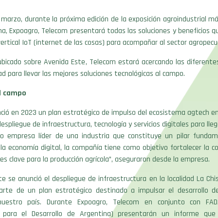
e marzo, durante la próxima edición de la exposición agroindustrial 
na, Expoagro, Telecom presentará todas las soluciones y beneficios 
ertical IoT (internet de las cosas) para acompañar al sector agropec
ubicado sobre Avenida Este, Telecom estará acercando las diferentes
ad para llevar las mejores soluciones tecnológicas al campo.
l campo
ió en 2023 un plan estratégico de impulso del ecosistema agtech en
espliegue de infraestructura, tecnología y servicios digitales para lleg
mo empresa líder de una industria que constituye un pilar fundam
 la economía digital, la compañía tiene como objetivo fortalecer la c
les clave para la producción agrícola”, aseguraron desde la empresa.
 se anunció el despliegue de infraestructura en la localidad La Chi
rte de un plan estratégico destinado a impulsar el desarrollo d
uestro país. Durante Expoagro, Telecom en conjunto con FAD
a para el Desarrollo de Argentina) presentarán un informe que