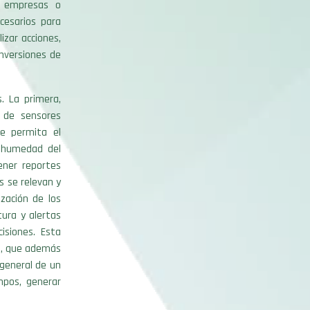
s empresas o
cesarios para
izar acciones,
nversiones de
. La primera,
s de sensores
ue permita el
, humedad del
ener reportes
s se relevan y
zación de los
tura y alertas
isiones. Esta
om, que además
 general de un
mpos, generar