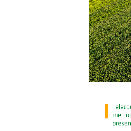
Teleco
merca
prese