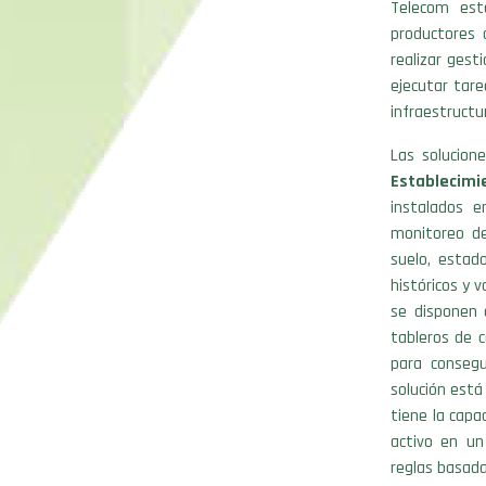
Telecom est
productores 
realizar gest
ejecutar tar
infraestructu
Las solucion
Establecim
instalados e
monitoreo de
suelo, estad
históricos y 
se disponen 
tableros de c
para consegu
solución está
tiene la capa
activo en un
reglas basada