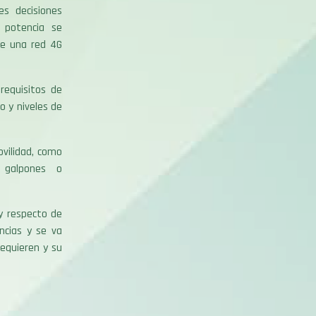
es decisiones
 potencia se
de una red 4G
 requisitos de
 y niveles de
ovilidad, como
n galpones o
y respecto de
incias y se va
requieren y su