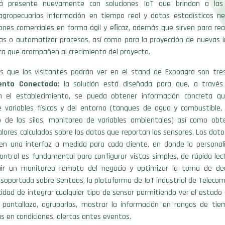
á presente nuevamente con soluciones IoT que brindan a la
agropecuarios información en tiempo real y datos estadísticos ne
iones comerciales en forma ágil y eﬁcaz, además que sirven para real
eas o automatizar procesos, así como para la proyección de nuevas i
ra que acompañen al crecimiento del proyecto.
es que los visitantes podrán ver en el stand de Expoagro son tres
iento Conectado
: la solución está diseñada para que, a travé
n el establecimiento, se pueda obtener información concreta q
 variables físicas y del entorno (tanques de agua y combustible
o de los silos, monitoreo de variables ambientales) así como obt
valores calculados sobre los datos que reportan los sensores. Los dato
en una interfaz a medida para cada cliente, en donde la personali
ontrol es fundamental para configurar vistas simples, de rápida lec
ir un monitoreo remoto del negocio y optimizar la toma de dec
 soportada sobre Senteos, la plataforma de IoT industrial de Telec
cidad de integrar cualquier tipo de sensor permitiendo ver el estado
 pantallazo, agruparlos, mostrar la información en rangos de tie
s en condiciones, alertas antes eventos.