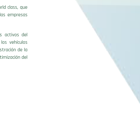
ld class, que
 las empresas
s activos del
los vehículos
tración de la
timización del