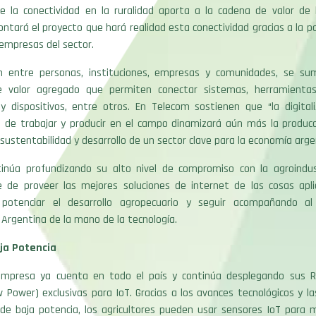
ue la conectividad en la ruralidad aporta a la cadena de valor de l
ntará el proyecto que hará realidad esta conectividad gracias a la pa
empresas del sector.
n entre personas, instituciones, empresas y comunidades, se s
e valor agregado que permiten conectar sistemas, herramientas
y dispositivos, entre otros. En Telecom sostienen que “la digitali
 de trabajar y producir en el campo dinamizará aún más la producci
 sustentabilidad y desarrollo de un sector clave para la economía arge
inúa profundizando su alto nivel de compromiso con la agroindust
 de proveer las mejores soluciones de internet de las cosas apl
 potenciar el desarrollo agropecuario y seguir acompañando a
 Argentina de la mano de la tecnología.
ja Potencia
empresa ya cuenta en todo el país y continúa desplegando sus R
 Power) exclusivas para IoT. Gracias a los avances tecnológicos y l
 de baja potencia, los agricultores pueden usar sensores IoT para m