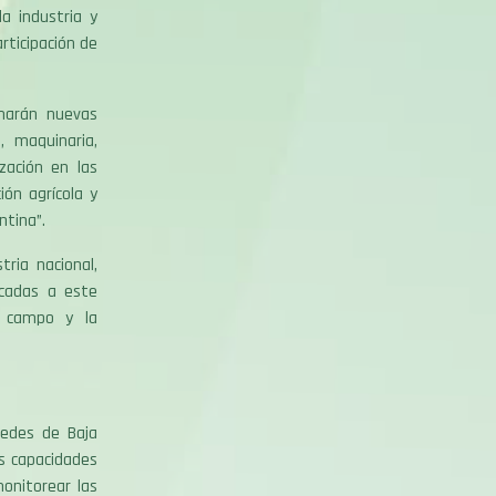
a industria y
rticipación de
umarán nuevas
, maquinaria,
zación en las
ón agrícola y
ntina”.
ria nacional,
icadas a este
l campo y la
edes de Baja
as capacidades
onitorear las