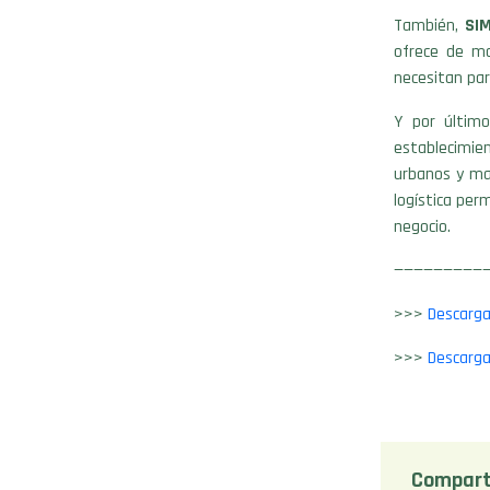
También,
SI
ofrece de ma
necesitan par
Y por últim
establecimie
urbanos y ma
logística per
negocio.
——————————
>>>
Descargar
>>>
Descarga
Compart