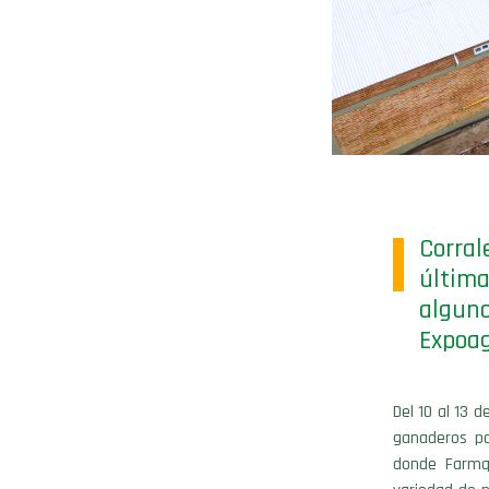
Corral
última
algun
Expoag
Del 10 al 13 
ganaderos po
donde Farmq