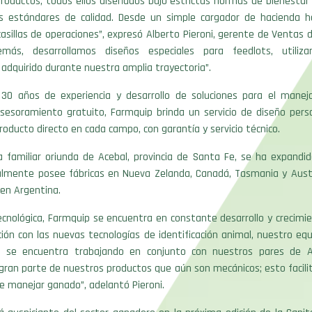
roductos, todos ellos diseñados bajo estrictas normas de bienestar
s estándares de calidad. Desde un simple cargador de hacienda 
casillas de operaciones”, expresó Alberto Pieroni, gerente de Ventas 
emás, desarrollamos diseños especiales para feedlots, utiliz
adquirido durante nuestra amplia trayectoria”.
0 años de experiencia y desarrollo de soluciones para el manej
esoramiento gratuito, Farmquip brinda un servicio de diseño perso
roducto directo en cada campo, con garantía y servicio técnico.
 familiar oriunda de Acebal, provincia de Santa Fe, se ha expandid
lmente posee fábricas en Nueva Zelanda, Canadá, Tasmania y Aust
 en Argentina.
cnológica, Farmquip se encuentra en constante desarrollo y crecimie
ción con las nuevas tecnologías de identificación animal, nuestro eq
a se encuentra trabajando en conjunto con nuestros pares de Au
ran parte de nuestros productos que aún son mecánicos; esto facili
de manejar ganado”, adelantó Pieroni.