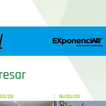
resar
/03/20
16/03/20