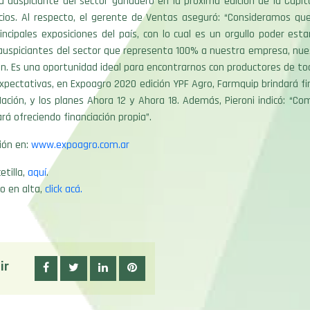
 auspiciante del sector ganadero en la próxima edición de la Capit
cios. Al respecto, el gerente de Ventas aseguró: “Consideramos qu
incipales exposiciones del país, con lo cual es un orgullo poder est
auspiciantes del sector que representa 100% a nuestra empresa, nues
n. Es una oportunidad ideal para encontrarnos con productores de tod
pectativas, en Expoagro 2020 edición YPF Agro, Farmquip brindará fi
ación, y los planes Ahora 12 y Ahora 18. Además, Pieroni indicó: “Co
á ofreciendo financiación propia”.
ión en:
www.expoagro.com.ar
etilla,
aquí
.
o en alta,
click acá.
ir