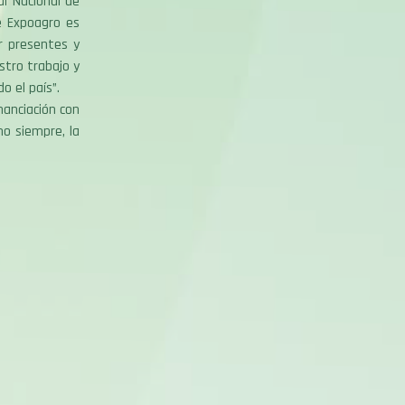
al Nacional de
e Expoagro es
ar presentes y
tro trabajo y
o el país”.
nanciación con
mo siempre, la