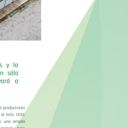
s y la
án sólo
vará a
os productores
el lote 1432,
s una amplia