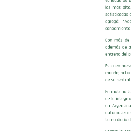
variedad de p
los más alto
sofisticadas 
agregó: “Ad
conocimiento 
Con más de 3
además de as
entrega del p
Esta empresa
mundo; actua
de su central
En materia te
de la integra
en Argentin
automatizar g
tarea diaria 