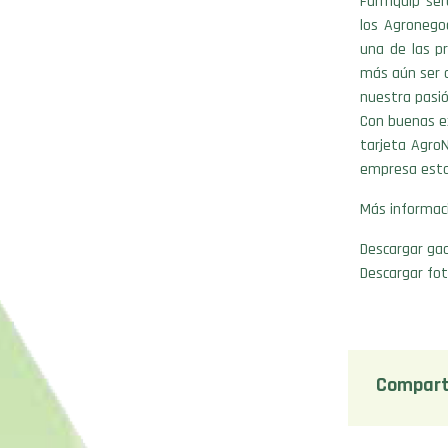
Farmquip será
los Agronego
una de las pr
más aún ser 
nuestra pasió
Con buenas ex
tarjeta AgroN
empresa estar
Más informac
Descargar gac
Descargar fot
Compart