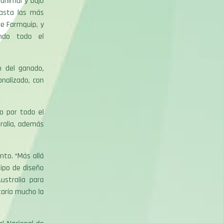
 animal y bajo
hasta las más
de Farmquip, y
ando todo el
o del ganado,
nalizado, con
o por todo el
ralia, además
nto. “Más allá
uipo de diseño
stralia para
taría mucho la