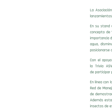
La Asociació
lanzamientos
En su stand 
concepto de 
importancia d
agua, dismin
posicionarse 
Con el apoyo
la Trivia AS
de participar
En línea con 
Red de Manejo
de demostrac
Además estar
insectos de e