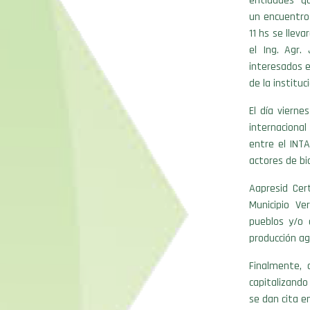
entidades qu
un encuentro 
11 hs se llev
el Ing. Agr.
interesados e
de la instituc
El día vierne
internacional
entre el INTA
actores de bi
Aapresid Cer
Municipio Ve
pueblos y/o 
producción ag
Finalmente, 
capitalizando
se dan cita e