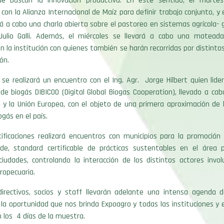
e buscan la innovación productiva. En este sentido, el martes
con la Alianza Internacional de Maíz para definir trabajo conjunto, y e
ará a cabo una charla abierta sobre el pastoreo en sistemas agrícola-
 Julio Galli. Además, el miércoles se llevará a cabo una matead
n la institución con quienes también se harán recorridas por distinto
ión.
s se realizará un encuentro con el Ing. Agr. Jorge Hilbert quien lide
 de biogás DIBICOO (Digital Global Biogas Cooperation), llevado a ca
 y la Unión Europea, con el objeto de una primera aproximación de l
ogás en el país.
tificaciones realizará encuentros con municipios para la promoción 
rde, standard certificable de prácticas sustentables en el área 
ciudades, controlando la interacción de los distintos actores invol
ropecuaria.
directivos, socios y staff llevarán adelante una intensa agenda d
 la oportunidad que nos brinda Expoagro y todas las instituciones 
n los 4 días de la muestra.