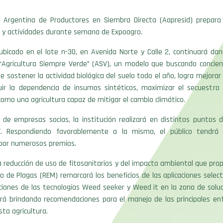
n Argentina de Productores en Siembra Directa (Aapresid) prepara
 y actividades durante semana de Expoagro.
ubicado en el lote n-30, en Avenida Norte y Calle 2, continuará dan
“Agricultura Siempre Verde” (ASV), un modelo que buscando concient
e sostener la actividad biológica del suelo todo el año, logra mejorar 
uir la dependencia de insumos sintéticos, maximizar el secuestro
como una agricultura capaz de mitigar el cambio climático.
 de empresas socias, la institución realizará en distintos puntos 
V. Respondiendo favorablemente a la misma, el público tendrá l
 por numerosos premios.
la reducción de uso de fitosanitarios y del impacto ambiental que prop
 de Plagas (REM) remarcará los beneficios de las aplicaciones select
iones de las tecnologías Weed seeker y Weed it en la zona de soluc
á brindando recomendaciones para el manejo de las principales e
sta agricultura.