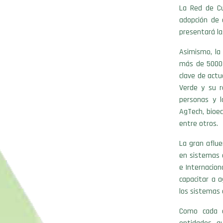
La Red de Cu
adopción de 
presentará la
Asimismo, la
más de 5000 
clave de actu
Verde y su r
personas y l
AgTech, bioec
entre otros.
La gran aflue
en sistemas 
e Internacion
capacitar a a
los sistemas 
Como cada a