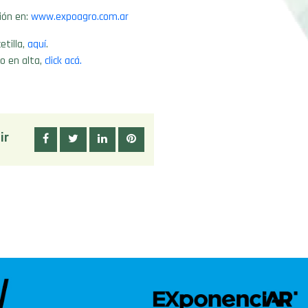
ión en:
www.expoagro.com.ar
etilla,
aquí
.
o en alta,
click acá.
ir