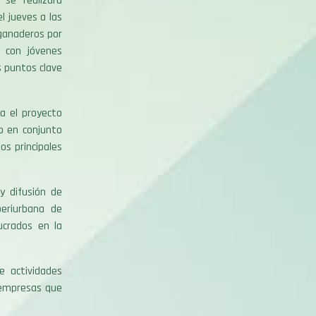
 se realizará
l jueves a las
 ganaderos por
a con jóvenes
s puntos clave
ra el proyecto
bo en conjunto
os principales
y difusión de
periurbana de
ucrados en la
e actividades
y empresas que