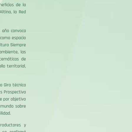
eficios de la
ltina, la Red
a año convoca
 como espacio
ultura Siempre
ambiente, las
 temáticas de
o territorial,
a Gira técnica
s Prospectiva
e por objetivo
el mundo sobre
ilidad.
roductores y