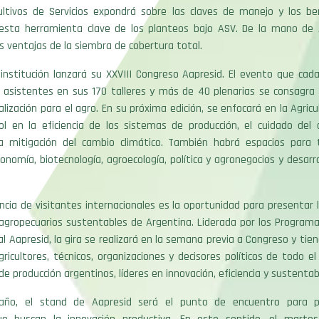
ltivos de Servicios expondrá sobre las claves de manejo y los ben
esta herramienta clave de los planteos bajo ASV. De la mano de A
s ventajas de la siembra de cobertura total.
 institución lanzará su XXVIII Congreso Aapresid. El evento que cad
asistentes en sus 170 talleres y más de 40 plenarias se consagra
alización para el agro. En su próxima edición, se enfocará en la Agric
ol en la eficiencia de los sistemas de producción, el cuidado del 
a mitigación del cambio climático. También habrá espacios para
onomía, biotecnología, agroecología, política y agronegocios y desarroll
ncia de visitantes internacionales es la oportunidad para presentar l
agropecuarios sustentables de Argentina. Liderada por los Programa
al Aapresid, la gira se realizará en la semana previa a Congreso y tien
gricultores, técnicos, organizaciones y decisores políticos de todo 
de producción argentinos, líderes en innovación, eficiencia y sustentab
ño, el stand de Aapresid será el punto de encuentro para p