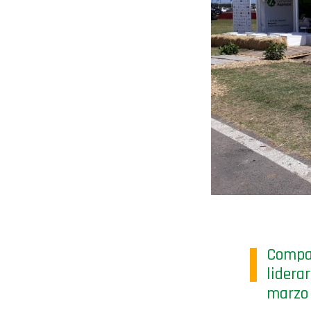
Compar
lidera
marzo 