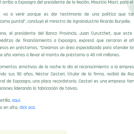
 arribo a Expoagro del presidente de la Nación, Mauricio Macri, para el
te va a venir porque es dar testimonio de una política que to
como puntal”, concluyó el ministro de Agroindustria Ricardo Buryaile.
ena, el presidente del Banco Provincia, Juan Curutchet, que este
néditas de financiamiento a Expoagro, expresó que cerraron el a
pesos en préstamos. “Creamos un área especializada para atender la
te año vamos a llevar el monto de préstamo a 40 mil millones.
omentos emotivos de la noche lo dio el reconocimiento a la empres
do sus 90 años. Néstor Cestari, titular de la firma, recibió de Ro
al de Expoagro, una placa recordatoria. Cestari es una empresa fami
ciones liderando la fabricación de tolvas.
etilla,
aquí
.
o en alta,
click acá
.