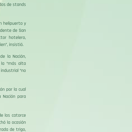
dos de stands
n helipuerto y
ndente de San
tor hotelero,
n”, insistió.
de la Nación,
 la “más alta
industrial “no
ón por la cual
la Nación para
e los catorce
chó la ocasión
ada de trigo,