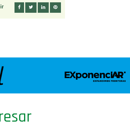
ir
resar