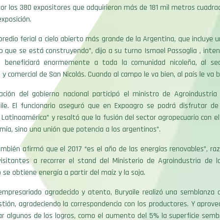
or los 380 expositores que adquirieron más de 181 mil metros cuadra
exposición.
redio ferial a cielo abierto más grande de la Argentina, que incluye u
 que se está construyendo”, dijo a su turno Ismael Passaglia , inte
to beneficiará enormemente a toda la comunidad nicoleña, al sec
 comercial de San Nicolás. Cuando al campo le va bien, al país le va bie
ación del gobierno nacional participó el ministro de Agroindustria 
aile. El funcionario aseguró que en Expoagro se podrá disfrutar de
 Latinoamérica” y resaltó que la fusión del sector agropecuario con el 
mía, sino una unión que potencia a los argentinos”.
ambién afirmó que el 2017 “es el año de las energías renovables”, raz
visitantes a recorrer el stand del Ministerio de Agroindustria de 
 se obtiene energía a partir del maíz y la soja.
empresariado agradecido y atento, Buryaile realizó una semblanza d
ión, agradeciendo la correspondencia con los productores. Y aprove
r algunos de los logros, como el aumento del 5% la superficie sembr