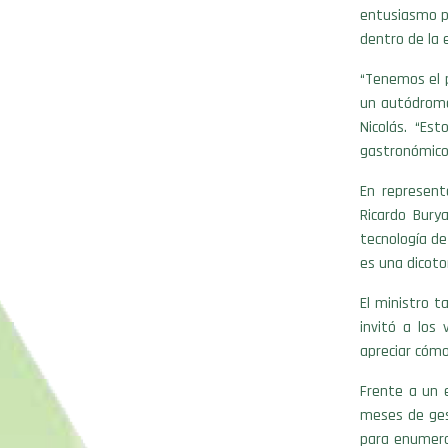
entusiasmo p
dentro de la 
“Tenemos el p
un autódromo
Nicolás. “Es
gastronómico y
En represent
Ricardo Bury
tecnología de
es una dicoto
El ministro t
invitó a los 
apreciar cómo
Frente a un 
meses de gest
para enumera