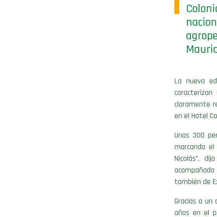
Colon
nacion
agrope
Mauric
La nueva ed
caracterizan
claramente re
en el Hotel Co
Unas 300 per
marcando el
Nicolás”, di
acompañado d
también de E
Gracias a un 
años en el p