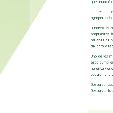
que anunció el
El Presiden
agropecuario 
Durante la c
propuestas i
millones de 
del agro y es
Uno de los m
está cumplien
gerente gener
cuatro genera
Descargar gac
Descargar fot