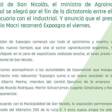
ial de San Nicolás, el ministro de Agroind
al se alegró por el fin de la dictotomía entre el
cuario con el industrial. Y anunció que el pre
io Macri recorrerá Expoagro el viernes.
ición de Expoagro comenzó con todo el optimismo y espíritu 
 los nuevos tiempos que vive el sector agroindustrial argentino.
flejado en la cena de expositores realizada anoche, el lunes previo 
lonial de San Nicolás .
sonas acompañaron a las autoridades de Exponenciar que inaugu
 hecho más relevante: “Expoagro suma a un nuevo asociado: la c
jo Alberto Marina, miembro del comité Ejecutivo de la empresa 
e Ricardo Rodríguez, Martin Schvartzman, Eugenio Scholssberg y Rod
xponenciar.
acuerdo con la Municipalidad de San Nicolás, la exposición permanec
redio del kilómetro 255 de la ruta 9. Y esta nueva etapa ha si