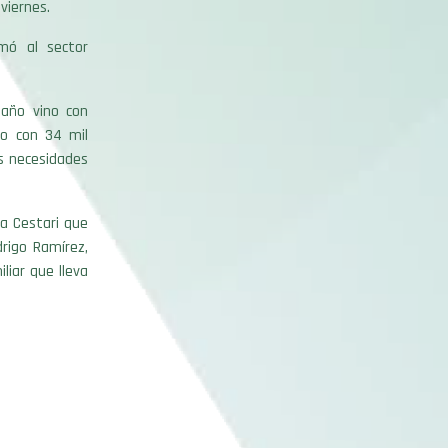
 viernes.
mó al sector
 año vino con
ño con 34 mil
s necesidades
a Cestari que
drigo Ramírez,
liar que lleva