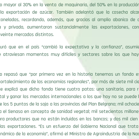
o mayor al 30% en la venta de maquinaria, del 50% en la producción 
la exportación de azúcar. También adelantó que la cosecha alca
toneladas, recordando, además, que gracias al amplio abanico de c
ca y privada, aumentaron sustancialmente las exportaciones, c
veinte mercados distintos.
guró que en el país “cambió la expectativa y la confianza”, asum
e atraviesan momentos muy difíciles y sectores sobre los que hay
.
do repasó que “por primera vez en la historia tenemos un fondo es
fortalecimiento de las economías regionales”, por más de siete mil ci
le explicó que dicho fondo tiene cuatro patas: una sanitaria, para
al y ganar los mercados internacionales a los que hoy no se puede l
e los 5 puntos de la soja a las provincias del Plan Belgrano; mil ochoc
 el Senasa en concepto de sanidad vegetal; mil setecientos millone
ra productores que no están incluidos en los bancos; y dos mil cien
 las exportaciones. “Es un esfuerzo del Gobierno Nacional que trata
námico de la economía”, afirmó el Ministro de Agroindustria de la Na