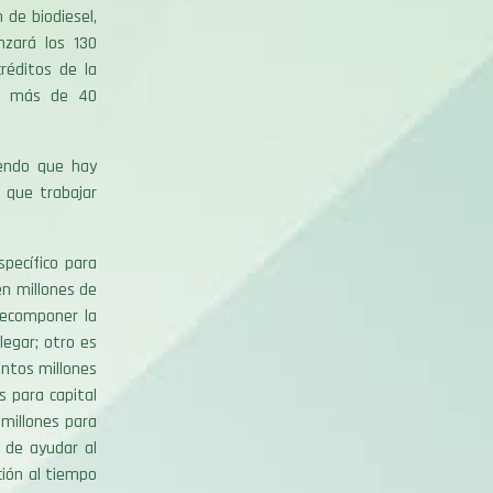
de biodiesel,
nzará los 130
réditos de la
on más de 40
iendo que hay
 que trabajar
pecífico para
en millones de
 recomponer la
legar; otro es
ientos millones
s para capital
 millones para
 de ayudar al
ción al tiempo