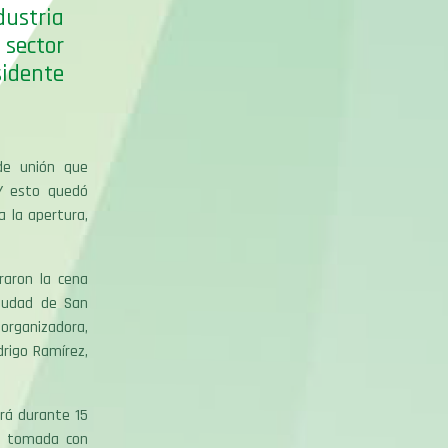
ustria
 sector
sidente
de unión que
 Y esto quedó
a la apertura,
raron la cena
iudad de San
organizadora,
rigo Ramírez,
erá durante 15
do tomada con