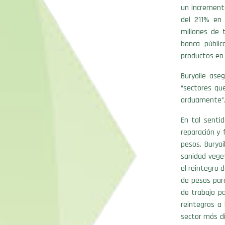
un increment
del 211% en 
millones de 
banca públi
productos en 
Buryaile ase
“sectores qu
arduamente”
En tal senti
reparación y 
pesos. Buryai
sanidad veget
el reintegro d
de pesos para
de trabajo pa
reintegros a
sector más di