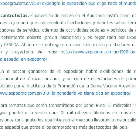
xpoagro.com.ar/2501-expoagro-la-exposicion-que-elige-todo-el-mund
contratistas.
El jueves 15 de marzo en el Auditorio Institucional 
bo esta jornada que contemplará disertaciones y debates sobre tem
tadores de servicios, además de actividades sociales y políticas de v
 totalmente abierta (previa inscripción) y es organizada por Exp
y FEARCA. Al cierre se entregarán reconocimientos a prestadores de 
ón y trayectoria. Ver más:
http://www.expoagro.com.ar/1902-los-
ia-especial-en-expoagro/
n el sector ganadero de la exposición habrá exhibiciones de r
titucional de 7 razas bovinas, y un ciclo de disertaciones de prim
piciado por el Instituto de la Promoción de la Carne Vacuna Argentin
www.expoagro.com.ar/3101-la-ganaderia-ya-tiene-cita-en-expoagro/
brá remates que serán transmitidos por Canal Rural. El miércoles 1
gan pondrá a la venta unas 12 mil cabezas filmadas en más de 1
os once consignatarios que integran el mercado llevarán la mejor cali
a especial que atrae a los compradores más destacados del país.