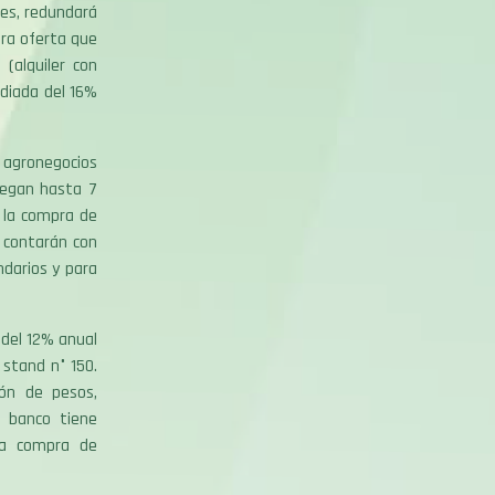
tes, redundará
tra oferta que
 (alquiler con
idiada del 16%
 agronegocios
legan hasta 7
 la compra de
o contarán con
darios y para
del 12% anual
 stand n° 150.
ón de pesos,
l banco tiene
la compra de