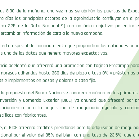
 las 8.30 de la mañana, una vez más se abrirán las puertas de Expo
o días los principales actores de la agroindustria confluyan en el pr
(km 225 de la Ruta Nacional 9) con un único objetivo: potenciar 
tercambiar información de cara a la nueva campaña.
oferta especial de financiamiento que propondrán las entidades banca
es uno de los datos que genera mayores expectativas.
incia adelantó que ofrecerá una promoción con tarjeta Procampo par
mpresas adheridas hasta 360 días de plazo a tasa 0% y préstamos p
s e implementos en pesos y dólares a tasa fija.
 la propuesta del Banco Nación se conocerá mañana en las primeras h
Inversión y Comercio Exterior (BICE) ya anunció que ofrecerá por p
anciamiento para la adquisición de maquinaria agrícola y cami
cíficos con fabricantes.
 el BICE ofrecerá créditos prendarios para la adquisición de maquinar
acional por el valor del 85% del bien, con una tasa de 23,5%, que al