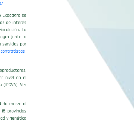
o/
de Expoagro se
as de interés
inculación. La
oagro junto a
servicios por
contratistas-
eproductores,
er nivel en el
a (IPCVA). Ver
4 de marzo el
5 provincias
dad y genética