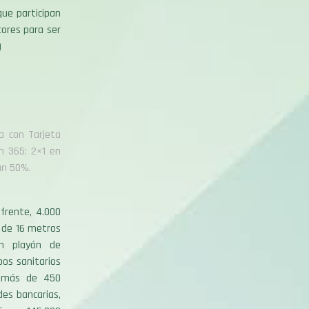
que participan
ores para ser
)
a con Tarjeta
n 365: 2×1 en
an 50%.
frente, 4.000
 de 16 metros
un playón de
os sanitarios
n más de 450
des bancarias,