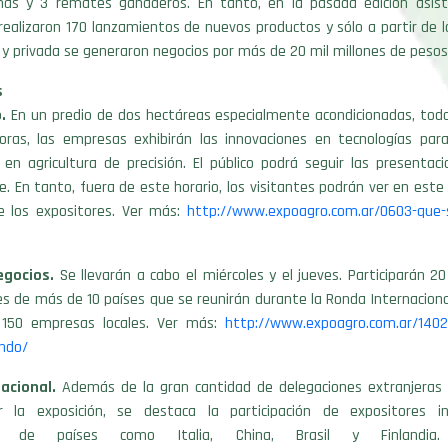
nas y 3 remates ganaderos. En tanto, en la pasada edición asist
realizaron 170 lanzamientos de nuevos productos y sólo a partir de l
 y privada se generaron negocios por más de 20 mil millones de pesos
s
.
En un predio de dos hectáreas especialmente acondicionadas, todos
oras, las empresas exhibirán las innovaciones en tecnologías para
 en agricultura de precisión. El público podrá seguir las presenta
En tanto, fuera de este horario, los visitantes podrán ver en este
 los expositores. Ver más:
http://www.expoagro.com.ar/0603-que-s
gocios.
Se llevarán a cabo el miércoles y el jueves. Participarán 
es de más de 10 países que se reunirán durante la Ronda Internacion
150 empresas locales. Ver más:
http://www.expoagro.com.ar/1402
undo/
nacional.
Además de la gran cantidad de delegaciones extranjeras 
r la exposición, se destaca la participación de expositores in
es de países como Italia, China, Brasil y Finlandi