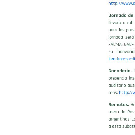
http://www.e
Jornada de 
llevará a ca
para los pres
jornada será
FACMA, CACF 
su innovaci
tendran-su-d
Ganadería.
E
presencia ins
auditorio aus
más:
http://
Remates.
Ha
mercado Ros
argentinas. L
a esta subast