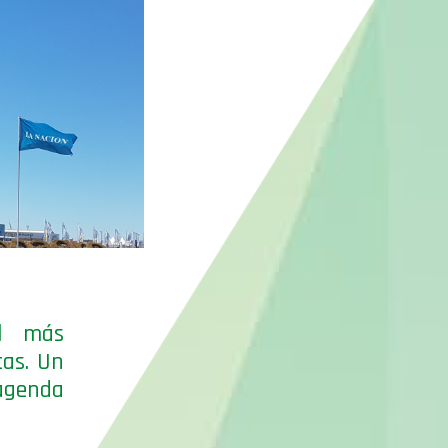
al más
tas. Un
 agenda