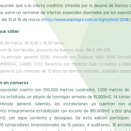
ecordar que a la oferta crediticia ofrecida por la decena de bancos 
se suma un centenar de ofertas especiales diseñadas por los exposit
del 13 al 16 de marzo (
http://www.expoagro.com.ar/agroshock-2018/
que saber
 16 de marzo, de 8,30 a 18,30 horas.
erial de San Nicolás, provincia de Buenos Aires. RN 9, KM 225.
 la entrada general: $200. Entrada con Tarjetas VISA: $150. Entrad
MERCIAL CARDS: $170. Beneficio con tarjetas Club La Nación y Clarí
general. Los menores de 12 años no abonan entrada. Jubilados abon
ón en números
exposición cuenta con 200.000 metros cuadrados, 1.200 metros de 
sta asfaltada, un playón de hormigón armado de 15.000m2, 14 torres
mbrado general. Además, las instalaciones ya cuentan con 
nto íntegramente estabilizado con escoria de 180.000m2 y dos grup
0m2, con agua corriente y desagües. De esta edición participa
20 compradores internacionales de 10 países, 4 auditorios, 10 entida