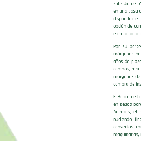
subsidio de 5
en una tasa d
dispondrá el 
opción de com
en maquinaria
Por su parte
márgenes por
años de plaz
campos, maqui
márgenes de 
compra de ins
El Banco de 
en pesos para
Además, el 
pudiendo fin
convenios c
maquinarias, 