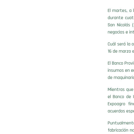
El martes, a
durante cuatr
San Nicolás 
negocios e in
Cuál será la 
16 de marzo 
El Banco Prov
insumos en e
de maquinaria
Mientras que
el Banco de 
Expoagro fin
acuerdos espe
Puntualmente,
fabricación n