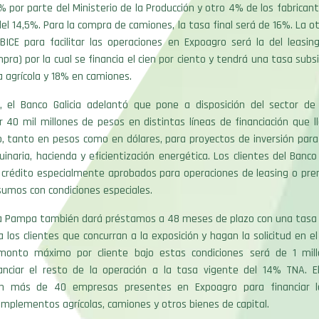
% por parte del Ministerio de la Producción y otro 4% de los fabrican
el 14,5%. Para la compra de camiones, la tasa final será de 16%. La o
BICE para facilitar las operaciones en Expoagro será la del leasing
pra) por la cual se financia el cien por ciento y tendrá una tasa subs
 agrícola y 18% en camiones.
, el Banco Galicia adelantó que pone a disposición del sector de
 40 mil millones de pesos en distintas líneas de financiación que l
o, tanto en pesos como en dólares, para proyectos de inversión para
naria, hacienda y eficientización energética. Los clientes del Banc
crédito especialmente aprobados para operaciones de leasing o pren
umos con condiciones especiales.
La Pampa también dará préstamos a 48 meses de plazo con una tasa 
 los clientes que concurran a la exposición y hagan la solicitud en el
monto máximo por cliente bajo estas condiciones será de 1 mill
anciar el resto de la operación a la tasa vigente del 14% TNA. E
on más de 40 empresas presentes en Expoagro para financiar 
implementos agrícolas, camiones y otros bienes de capital.