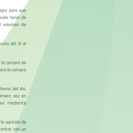
agro para que
edio ferial de
el volumen de
rias del 13 al
a la compra de
ara la compra
oras del día,
rimera vez en
ones mediante
ia agrícola de
 contar con un