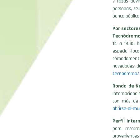
7 razas bovi
personas, se 
banca pública
Por sectore
Tecnódromo
14 a 14.45 h
especial foco
cómodamente. 
novedades de
tecnodromo/
Ronda de Ne
internacional
con más de 
abrirse-al-m
Perfil inter
para recorre
provenient