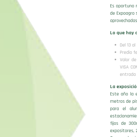
Es oportuno r
de Expoagro 
aprovechadas 
Lo que hay 
Del 13 al
Predio f
Valor de
VISA COM
entrada 
La exposici
Este año la 
metros de pi
para el alu
estacionamie
fijos de 30
expositores, 