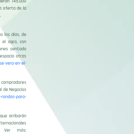
ieron 145.000
a oferta de la
.
 los días, de
 el agro, con
ciones sentado
 espacio otras
e-vera-en-el-
20 compradores
al de Negocios
-rondas-para-
que arribarán
ternacionales
a. Ver más: