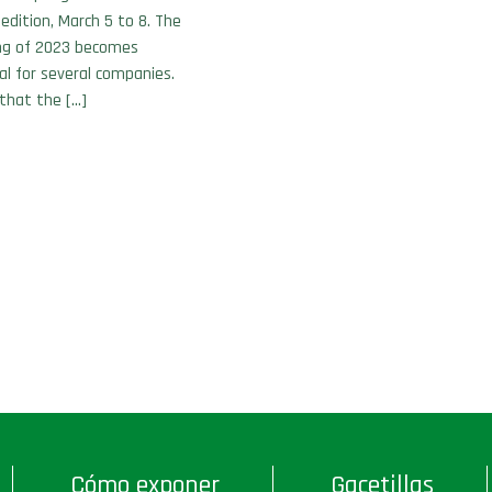
edition, March 5 to 8. The
ing of 2023 becomes
al for several companies.
that the […]
Cómo exponer
Gacetillas