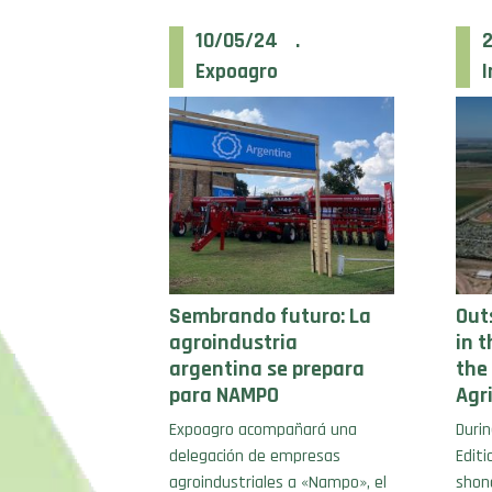
10/05/24 .
Expoagro
I
Sembrando futuro: La
Out
agroindustria
in t
argentina se prepara
the
para NAMPO
Agr
Expoagro acompañará una
Duri
delegación de empresas
Editi
agroindustriales a «Nampo», el
shon