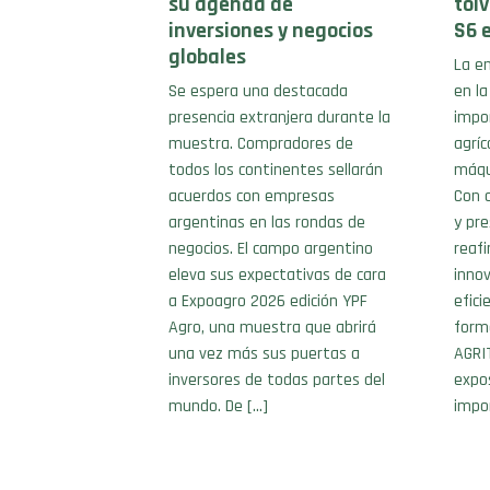
su agenda de
tol
inversiones y negocios
S6 
globales
La em
Se espera una destacada
en la
presencia extranjera durante la
impo
muestra. Compradores de
agríc
todos los continentes sellarán
máqui
acuerdos con empresas
Con c
argentinas en las rondas de
y pre
negocios. El campo argentino
reafi
eleva sus expectativas de cara
innov
a Expoagro 2026 edición YPF
efici
Agro, una muestra que abrirá
forma
una vez más sus puertas a
AGRI
inversores de todas partes del
expo
mundo. De […]
impo