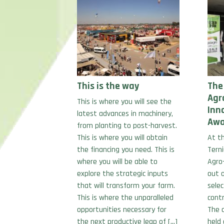
This is the way
The
Agr
This is where you will see the
Inn
latest advances in machinery,
Awa
from planting to post-harvest.
This is where you will obtain
At th
the financing you need. This is
Tern
where you will be able to
Agro-
explore the strategic inputs
out 
that will transform your farm.
selec
This is where the unparalleled
contr
opportunities necessary for
The 
the next productive leap of […]
held