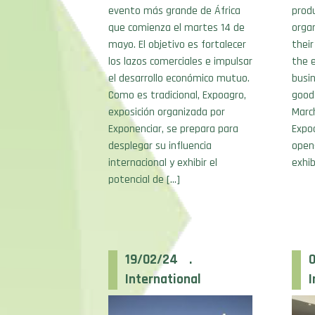
evento más grande de África
prod
que comienza el martes 14 de
orga
mayo. El objetivo es fortalecer
their
los lazos comerciales e impulsar
the e
el desarrollo económico mutuo.
busin
Como es tradicional, Expoagro,
good
exposición organizada por
March
Exponenciar, se prepara para
Expo
desplegar su influencia
open-
internacional y exhibir el
exhib
potencial de […]
19/02/24 .
International
I