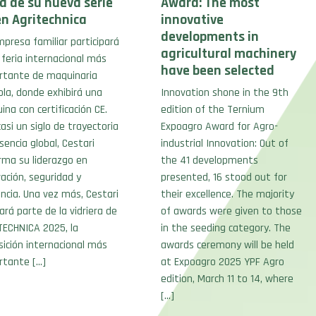
va de su nueva serie
Award: The most
en Agritechnica
innovative
developments in
presa familiar participará
agricultural machinery
 feria internacional más
have been selected
rtante de maquinaria
ola, donde exhibirá una
Innovation shone in the 9th
na con certificación CE.
edition of the Ternium
asi un siglo de trayectoria
Expoagro Award for Agro-
sencia global, Cestari
industrial Innovation: Out of
rma su liderazgo en
the 41 developments
ación, seguridad y
presented, 16 stood out for
encia. Una vez más, Cestari
their excellence. The majority
rá parte de la vidriera de
of awards were given to those
TECHNICA 2025, la
in the seeding category. The
sición internacional más
awards ceremony will be held
rtante […]
at Expoagro 2025 YPF Agro
edition, March 11 to 14, where
[…]