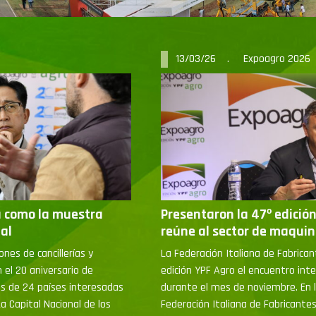
13/03/26 . Expoagro 2026
a como la muestra
Presentaron la 47º edición 
al
reúne al sector de maquin
nes de cancillerías y
La Federación Italiana de Fabric
 el 20 aniversario de
edición YPF Agro el encuentro inte
s de 24 países interesadas
durante el mes de noviembre. En la
a Capital Nacional de los
Federación Italiana de Fabricante