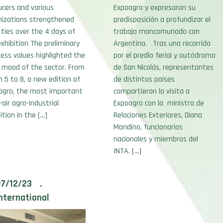
ucers and various
Expoagro y expresaron su
nizations strengthened
predisposición a profundizar el
 ties over the 4 days of
trabajo mancomunado con
xhibition The preliminary
Argentina. Tras una recorrida
ess values highlighted the
por el predio ferial y autódromo
 mood of the sector. From
de San Nicolás, representantes
 5 to 8, a new edition of
de distintos países
agro, the most important
compartieron la visita a
air agro-industrial
Expoagro con la ministra de
ition in the […]
Relaciones Exteriores, Diana
Mondino, funcionarios
nacionales y miembros del
INTA. […]
07/12/23 .
nternational