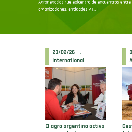
Agronegocios fue epicentro de encuentros entre
organizaciones, entidades y […]
23/02/26 .
International
A
El agro argentino activa
Ces