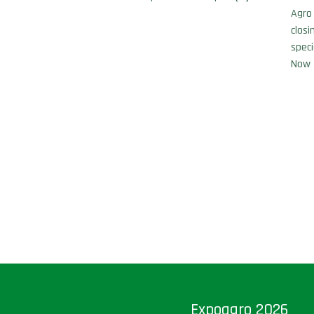
Agro 
clos
speci
Now 
Expoagro 2026