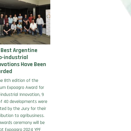
 Best Argentine
o-industrial
ovations Have Been
rded
e 8th edition of the
ium Expoagro Award for
industrial Innovation, 9
of 40 developments were
ted by the Jury for their
ibution to agribusiness.
awards ceremony will be
 at Expoagro 2024 YPF