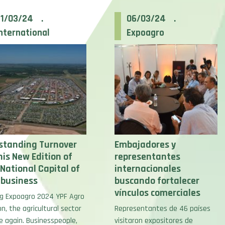
21/03/24 .
06/03/24 .
nternational
Expoagro
standing Turnover
Embajadores y
his New Edition of
representantes
 National Capital of
internacionales
ibusiness
buscando fortalecer
vínculos comerciales
ng Expoagro 2024 YPF Agro
on, the agricultural sector
Representantes de 46 países
e again. Businesspeople,
visitaron expositores de