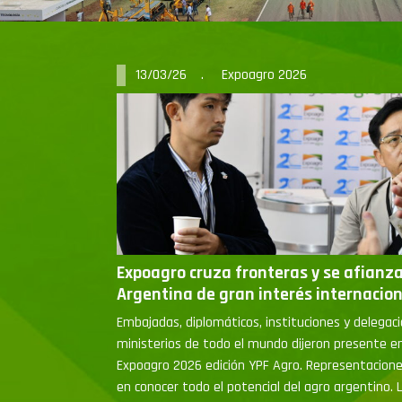
13/03/26 . Expoagro 2026
Expoagro cruza fronteras y se afianz
Argentina de gran interés internacion
Embajadas, diplomáticos, instituciones y delegacio
ministerios de todo el mundo dijeron presente en
Expoagro 2026 edición YPF Agro. Representacione
en conocer todo el potencial del agro argentino. L