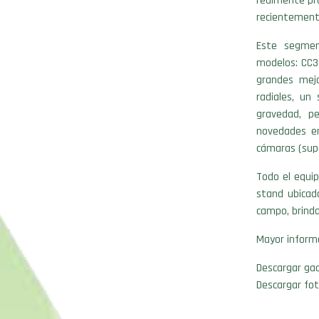
realmente pr
recientemente
Este segmen
modelos: CC3
grandes mejo
radiales, un
gravedad, p
novedades en
cámaras (supe
Todo el equip
stand ubicad
campo, brinda
Mayor inform
Descargar gac
Descargar fot