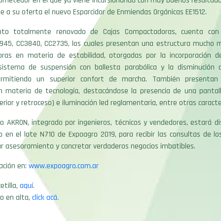
ometedor en el que ya viene incursionando con muy buenos resultado
 a su oferta el nuevo Esparcidor de Enmiendas Orgánicas EE1512.
to totalmente renovado de Cajas Compactadoras, cuenta con
945, CC3840, CC2735, los cuales presentan una estructura mucho 
ras en materia de estabilidad, otorgadas por la incorporación 
 sistema de suspensión con ballesta parabólica y la disminución 
ermitiendo un superior confort de marcha. También presentan 
 materia de tecnología, destacándose la presencia de una pantalla
rior y retroceso) e iluminación led reglamentaria, entre otras caracter
o AKRON, integrado por ingenieros, técnicos y vendedores, estará di
o en el lote N710 de Expoagro 2019, para recibir las consultas de l
r asesoramiento y concretar verdaderos negocios imbatibles.
ación en:
www.expoagro.com.ar
etilla,
aquí
.
o en alta,
click acá.