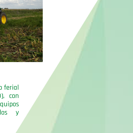
 ferial
), con
equipos
ados y