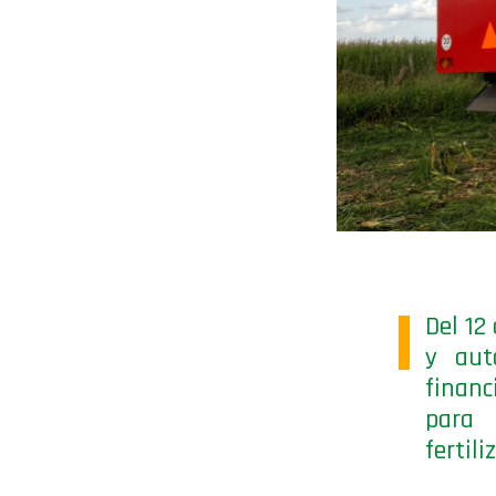
Del 12
y aut
financ
para 
fertili