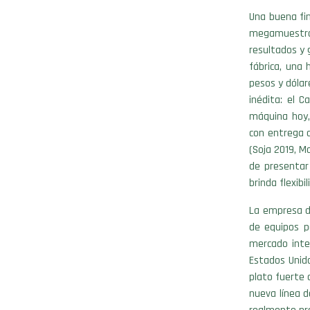
Una buena fin
megamuestra
resultados y 
fábrica, una
pesos y dólar
inédita: el C
máquina hoy,
con entrega d
(Soja 2019, M
de presentar
brinda flexibi
La empresa de
de equipos p
mercado inte
Estados Unido
plato fuerte 
nueva línea d