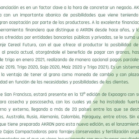
anciación es en un factor clave a la hora de concretar un negocio. AK
 con un importante abanico de posibilidades que viene teniend
gran aceptación por parte de los productores. A la excelente financiac
 herramienta financiera que distingue a AKRON desde hace años, y lo
es ofrecidos por entidades bancarias públicas y privadas, se le suma 
anje Cereal Futuro, con el que ofrece al productor la posibilidad 
 al precio actual, otorgándole el beneficio de pagar con granos, ha
e trigo en enero 2021, realizando de manera opcional pagos parcial
aíz 2019, Trigo 2020, Soja 2020, Maíz 2020 y Trigo 2021). Es un siste
 la ventaja de tener al grano como moneda de cambio y con plazo
lidad en función de las necesidades y posibilidades de los clientes.
 San Francisco, estará presente en la 13º edición de Expoagro con s
ara cosecha y poscosecha, con los cuales ya se ha instalado fuer
rno y externo, llegando a más de 20 países entre los que se des
s, Australia, Rusia, Alemania, Colombia, Paraguay, entre otros. Sin
que tiene preparado AKRON para esta nueva edición, es el lanzamiento
e Cajas Compactadoras para forrajes conservados y fertilización orgá