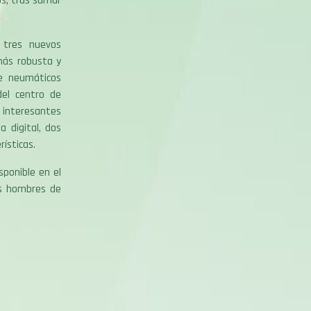
s, tras sumar
 tres nuevos
más robusta y
de neumáticos
del centro de
interesantes
 digital, dos
ísticas.
sponible en el
os hombres de