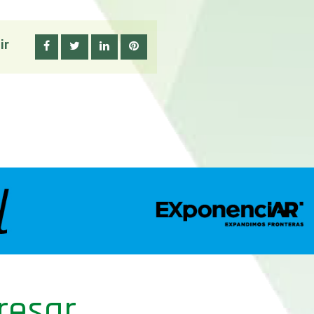
ir
resar