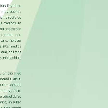
RON llega a la
o muy buenos
ión directa de
s créditos en
una operatoria
de comprar una
sta completar
es intermedios
ma que, además
s extendidos,
u amplia línea
temente en el
tacan Canadá,
 embargo, otro
 oficial de su
nica, un rubro