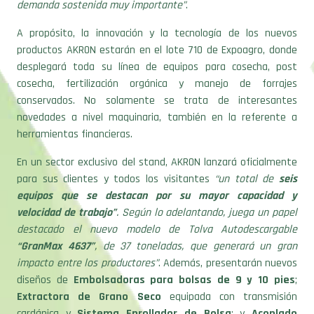
demanda sostenida muy importante”
.
A propósito, la innovación y la tecnología de los nuevos
productos AKRON estarán en el lote 710 de Expoagro, donde
desplegará toda su línea de equipos para cosecha, post
cosecha, fertilización orgánica y manejo de forrajes
conservados. No solamente se trata de interesantes
novedades a nivel maquinaria, también en la referente a
herramientas financieras.
En un sector exclusivo del stand, AKRON lanzará oficialmente
para sus clientes y todos los visitantes
“un total de
seis
equipos que se destacan por su mayor capacidad y
velocidad de trabajo”
. Según lo adelantando, juega un papel
destacado el nuevo modelo de Tolva Autodescargable
“GranMax 4637”
, de 37 toneladas, que generará un gran
impacto entre los productores”
. Además, presentarán nuevos
diseños de
Embolsadoras para bolsas de 9 y 10 pies
;
Extractora de Grano Seco
equipada con transmisión
cardánica y
Sistema Enrollador de Bolsa
; y
Acoplado