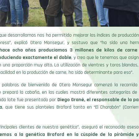
que desarrollamos nos ha permitido mejorar los índices de producció
presa”, explicó Otero Monsegur, y sostuvo que “ha sido una her
hace ocho años producíamos 3 millones de kilos de carne 
duciendo exactamente el doble
, y creo que le tenemos que asigna
n una proporción muy alta. La utilización de vientres y toros blandos,
facilidad en la producción de carne, ha sido determinante para eso”.
 palabras de bienvenida de Otero Monsegur comenzó la recorrida 
e preparó la cabaña, en las cuales mostró diferentes categorías de 
Cada lote fue presentado por
Diego Grané, el responsable de la p
a
, que tiene sus planteles Braford tanto en “El Charabón” (Corrie
.
incipales clientes de nuestra genética”, aseguró el reconocido aseso
emos a la genética Braford en la cúspide de la pirámide 