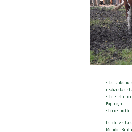
• La cabaña 
realizada est
• Fue el arr
Expoagro.
• La recorrid
Con la visita 
Mundial Braf