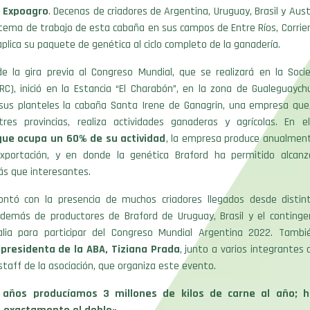
e Expoagro
. Decenas de criadores de Argentina, Uruguay, Brasil y Aust
stema de trabajo de esta cabaña en sus campos de Entre Ríos, Corri
aplica su paquete de genética al ciclo completo de la ganadería.
de la gira previa al Congreso Mundial, que se realizará en la Soci
RC), inició en la Estancia “El Charabón”, en la zona de Gualeguaych
sus planteles la cabaña Santa Irene de Ganagrin, una empresa que,
res provincias, realiza actividades ganaderas y agrícolas. En
que ocupa un 60% de su actividad
, la empresa produce anualment
exportación, y en donde la genética Braford ha permitido alcanz
ás que interesantes.
ontó con la presencia de muchos criadores llegados desde distint
además de productores de Braford de Uruguay, Brasil y el continge
lia para participar del Congreso Mundial Argentina 2022. Tambi
 presidenta de la ABA, Tiziana Prada
, junto a varios integrantes 
 staff de la asociación, que organiza este evento.
 años producíamos 3 millones de kilos de carne al año; 