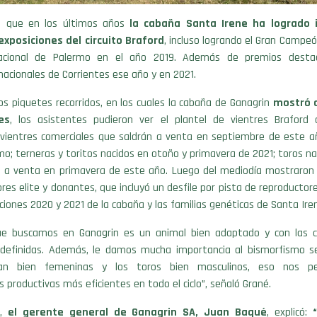
, que en los últimos años
la cabaña Santa Irene ha logrado 
xposiciones del circuito Braford
, incluso logrando el Gran Campe
Nacional de Palermo en el año 2019. Además de premios desta
nacionales de Corrientes ese año y en 2021.
tos piquetes recorridos, en los cuales la cabaña de Ganagrin
mostró 
es
, los asistentes pudieron ver el plantel de vientres Braford
s vientres comerciales que saldrán a venta en septiembre de este 
mo; terneras y toritos nacidos en otoño y primavera de 2021; toros n
n a venta en primavera de este año. Luego del mediodía mostraron 
res elite y donantes, que incluyó un desfile por pista de reproducto
ciones 2020 y 2021 de la cabaña y las familias genéticas de Santa Ire
que buscamos en Ganagrin es un animal bien adaptado y con las ca
n definidas. Además, le damos mucha importancia al bismorfismo se
n bien femeninas y los toros bien masculinos, eso nos pe
s productivas más eficientes en todo el ciclo”, señaló Grané.
e,
el gerente general de Ganagrin SA, Juan Baqué
, explicó: