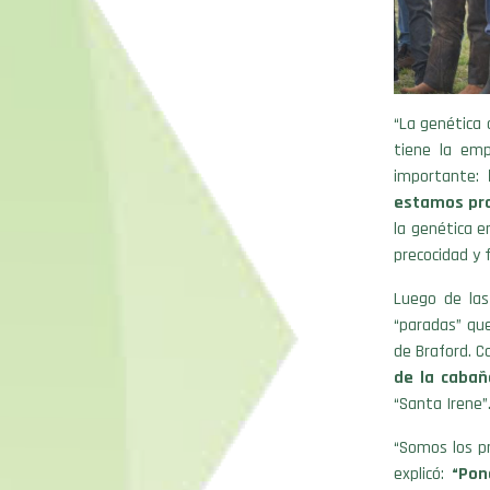
“La genética 
tiene la em
importante:
estamos pro
la genética e
precocidad y 
Luego de las
“paradas” qu
de Braford. 
de la cabañ
“Santa Irene”
“Somos los pr
explicó:
“Pon