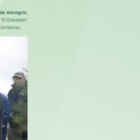
 de Ganagrin
,
 “El Charabón”
Corrientes.