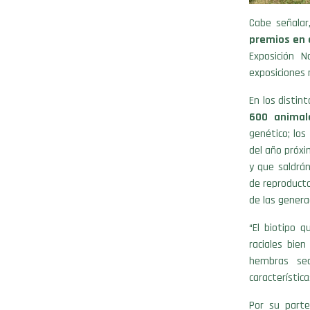
Cabe señalar
premios en e
Exposición 
exposiciones 
En los distin
600 animal
genético; lo
del año próxi
y que saldrá
de reproducto
de las genera
“El biotipo 
raciales bie
hembras sea
característica
Por su part