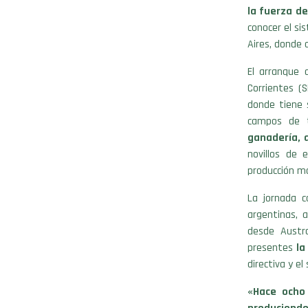
la fuerza d
conocer el si
Aires, donde 
El arranque 
Corrientes (S
donde tiene 
campos de t
ganadería, 
novillos de 
producción m
La jornada c
argentinas, 
desde Austra
presentes
la
directiva y el
«Hace ocho