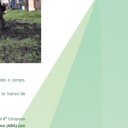
nada a campo,
 la fuerza de
el 8º Congreso
na (ABA) con