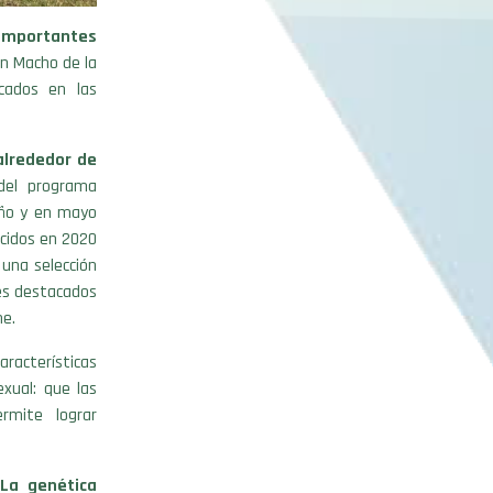
importantes
ón Macho de la
cados en las
alrededor de
 del programa
año y en mayo
acidos en 2020
una selección
res destacados
ne.
racterísticas
xual: que las
rmite lograr
“La genética