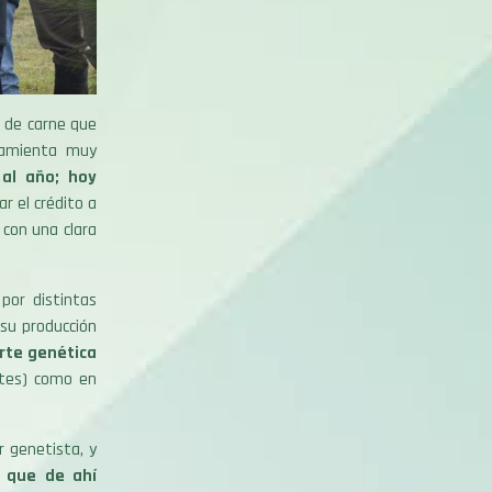
n de carne que
ramienta muy
al año; hoy
r el crédito a
 con una clara
por distintas
su producción
arte genética
ntes) como en
r genetista, y
y que de ahí