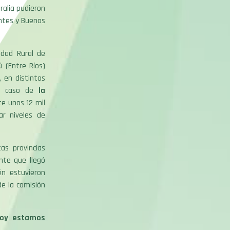
ralia pudieron
entes y Buenos
edad Rural de
ú (Entre Ríos)
 en distintos
 el caso de
la
e unos 12 mil
ar niveles de
as provincias
nte que llegó
én estuvieron
de la comisión
hoy estamos