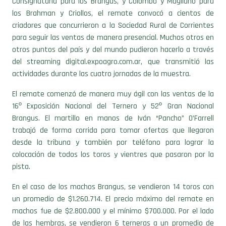
Consignataria para los Brangus, y Colombo y Magliano para
los Brahman y Criollos, el remate convocó a cientos de
criadores que concurrieron a la Sociedad Rural de Corrientes
para seguir las ventas de manera presencial. Muchos otros en
otros puntos del país y del mundo pudieron hacerlo a través
del streaming digital.expoagro.com.ar, que transmitió las
actividades durante las cuatro jornadas de la muestra.
El remate comenzó de manera muy ágil con las ventas de la
16º Exposición Nacional del Ternero y 52º Gran Nacional
Brangus. El martillo en manos de Iván “Pancho” O’Farrell
trabajó de forma corrida para tomar ofertas que llegaron
desde la tribuna y también por teléfono para lograr la
colocación de todos los toros y vientres que pasaron por la
pista.
En el caso de los machos Brangus, se vendieron 14 toros con
un promedio de $1.260.714. El precio máximo del remate en
machos fue de $2.800.000 y el mínimo $700.000. Por el lado
de las hembras, se vendieron 6 terneras a un promedio de