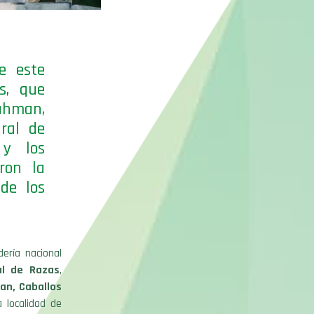
e este
s, que
ahman,
ral de
 y los
ron la
 de los
ería nacional
al de Razas
,
an, Caballos
a localidad de