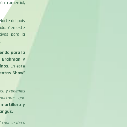
ón comercial,
Norte del país
ada. Y en este
tivas para la
.
ienda para la
e Brahman y
vinos
. En este
entas Show”
os, y tenemos
ductores que
 martillero y
rangus.
 cual se iba a