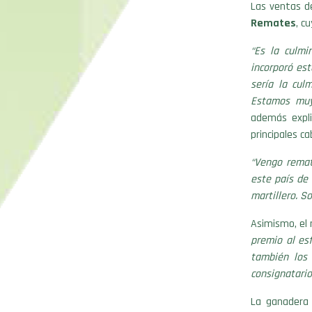
Las ventas de
Remates
, c
“Es la culm
incorporó est
sería la cul
Estamos muy
además expli
principales ca
“Vengo remat
este país de
martillero. S
Asimismo, el 
premio al es
también los 
consignatario
La ganadera 