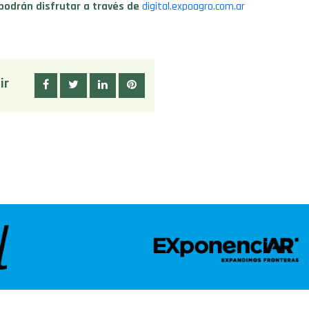
podrán disfrutar a través de
digital.expoagro.com.ar
ir