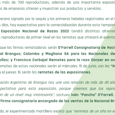
n más de 700 reproductores, además de una importante exposici
s de empresas ofrecen y muestran sus productos y servicios.
erano signado por la sequía y las primeras heladas registradas en el 
s días, hay expectativa para la comercialización durante esta tempor
a
Exposición Nacional de Razas 2022
tendrá distintas alterna
e reproductores de primer nivel en los remates que ofrecerá el evento
 que las firmas rematadoras serán
O’Farrell Consignataria de Hac
nal Brangus; Colombo y Magliano SA para las Nacionales d
iollos; y Francisco Carbajal Remates para la raza Dorper en o
remates de estas nacionales serán el miércoles 15 de junio, con las
“V
y el jueves 16 serán los
remates de las exposiciones
.
iación Argentina de Brangus nos une una relación de más de 40 añ
pectativa para esta exposición, porque creemos que los repro
on de un nivel muy interesante”
, sostuvo
Iván “Pancho” O’Farrell,
a firma consignataria encargada de las ventas de la Nacional B
do, el experimentado martillero explicó que
“venimos de un año en el