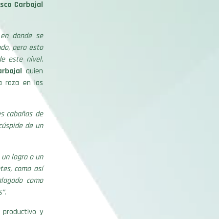
isco Carbajal
 en donde se
ndo, pero esto
e este nivel.
arbajal
quien
a raza en las
es cabañas de
cúspide de un
 un logro o un
tes, como así
halagado como
”.
 productivo y