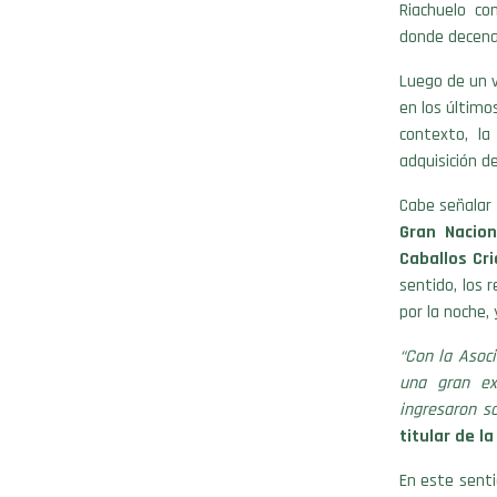
Riachuelo co
donde decena
Luego de un v
en los último
contexto, l
adquisición d
Cabe señalar
Gran Nacio
Caballos Cr
sentido, los 
por la noche, 
“Con la Asoc
una gran ex
ingresaron s
titular de l
En este senti