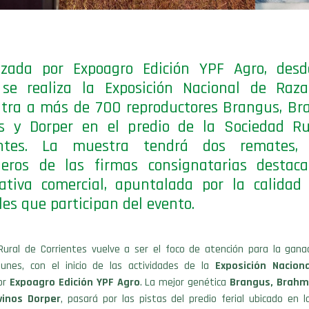
izada por Expoagro Edición YPF Agro, desd
 se realiza la Exposición Nacional de Raza
tra a más de 700 reproductores Brangus, Br
os y Dorper en el predio de la Sociedad Ru
entes. La muestra tendrá dos remates,
leros de las firmas consignatarias destaca
ativa comercial, apuntalada por la calidad
es que participan del evento.
Rural de Corrientes vuelve a ser el foco de atención para la ganad
unes, con el inicio de las actividades de la
Exposición Nacion
or
Expoagro Edición YPF Agro
. La mejor genética
Brangus, Brahm
vinos Dorper
, pasará por las pistas del predio ferial ubicado en l