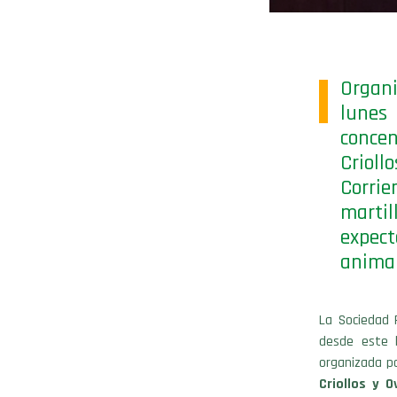
Organ
lunes
concen
Crioll
Corri
martil
expect
animal
La Sociedad 
desde este l
organizada p
Criollos y O