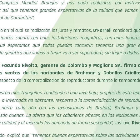
 Congreso Mundial Brangus y nos pudo realizarse por motivo
; así que tenemos grandes expectativas de la calidad que vamos 
l de Corrientes”.
io en el cual se realizarán las juras y remates,
O’Farrell
consideró qu
rientes cuenta con unas instalaciones magníficas, con unos lugare
 que esperamos que todos puedan concurrir; tenemos una gran ex
a genética que vamos a tener va a ser superadora, sin lugar a dudas”
, Facundo Rivolta, gerente de Colombo y Magliano SA, firma 
s ventas de las nacionales de Brahman y Caballos Criollo
specto de la comercialización de reproductores durante la temporad
están más tranquilos, tendiendo a una leve baja, propios de esta ép
e a invernada; no obstante, respecto a la comercialización de reprod
l norte cada año con las exposiciones de Braford, Brahman y 
 son buenas. La oferta que los cabañeros ofrecen en las Nacionales 
 calidad y el mercado las demanda de forma sostenida”
, sostuvo
Riv
do, explicó que
“tenemos buenas expectativas sobre las actividades