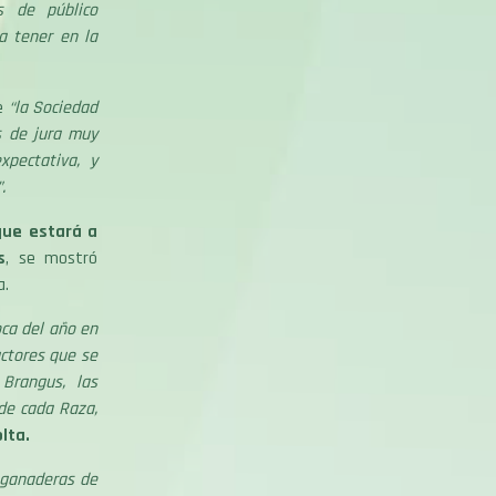
s de público
a tener en la
e
“la Sociedad
s de jura muy
pectativa, y
.
que estará a
s
, se mostró
a.
oca del año en
uctores que se
Brangus, las
de cada Raza,
olta.
 ganaderas de