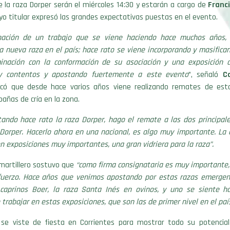
 la raza Dorper serán el miércoles 14:30 y estarán a cargo de
Franc
uyo titular expresó las grandes expectativas puestas en el evento.
inación de un trabajo que se viene haciendo hace muchos años,
a nueva raza en el país; hace rato se viene incorporando y masifica
minación con la conformación de su asociación y una exposición d
 contentos y apostando fuertemente a este evento
”, señaló
C
có que desde hace varios años viene realizando remates de est
bañas de cría en la zona.
ando hace rato la raza Dorper, hago el remate a las dos principal
 Dorper. Hacerlo ahora en una nacional, es algo muy importante. La 
on exposiciones muy importantes, una gran vidriera para la raza”.
martillero sostuvo que
“como firma consignataria es muy importante,
fuerzo. Hace años que venimos apostando por estas razas emergen
caprinos Boer, la raza Santa Inés en ovinos, y uno se siente 
 trabajar en estas exposiciones, que son las de primer nivel en el país
se viste de fiesta en Corrientes para mostrar todo su potencial