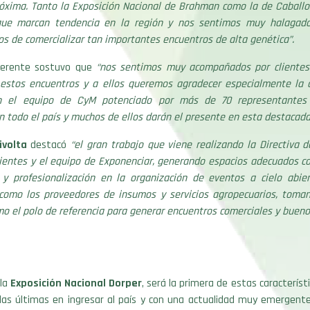
óxima. Tanto la Exposición Nacional de Brahman como la de Caballos
que marcan tendencia en la región y nos sentimos muy halagado
 de comercializar tan importantes encuentros de alta genética”.
Gerente sostuvo que
“nos sentimos muy acompañados por clientes
estos encuentros y a ellos queremos agradecer especialmente la 
n el equipo de CyM potenciado por más de 70 representantes
 todo el país y muchos de ellos darán el presente en esta destacada
ivolta
destacó
“el gran trabajo que viene realizando la Directiva 
rientes y el equipo de Exponenciar, generando espacios adecuados co
 y profesionalización en la organización de eventos a cielo abier
 como los proveedores de insumos y servicios agropecuarios, toman
o el polo de referencia para generar encuentros comerciales y buen
 la
Exposición Nacional Dorper
, será la primera de estas característ
las últimas en ingresar al país y con una actualidad muy emergente