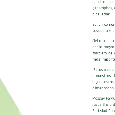
en el motor,
giroscópicos,
o de leche”.
Según coment
segadora y l
Fiel a su est
dar la mayor
forrajero de 
más importa
“Estas muest
a nuestros c
bajar costos
alimentación 
Massey Fergu
razas Braford
Sociedad Rura