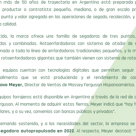
n más de 50 años de trayectoria en Argentina está preparada pa
productor o contratista pequeño, mediano, o de gran escala pr
 punta y valor agregado en las operaciones de segado, recolección, y
a calidad.
ido, la marca ofrece una familia de segadoras de tres puntos,
adas y combinadas. Rotoenfardadoras con sistema de atador de r
mado a toda la línea de enfardadoras tradicionales pequeñas, y lo 
s rotoenfardadoras gigantes que también vienen con sistema de roto
 equipos cuentan con tecnologías digitales que permiten seguir 
 alimento que se está produciendo y el rendimiento de ca
avo Meyer,
Director de Ventas de Massey Ferguson Hispanoamérica.
quipos forrajeros está disponible en Argentina a través de la red de 
guson. Al momento de adquirir estos fierros, Meyer indicó que “hay f
lares, y a su vez, convenios con bancos públicos y privados”.
demanda sostenida, y a las necesidades del sector, la empresa se
segadora autopropulsada en 2022
. Al respecto, Meyer destacó: 