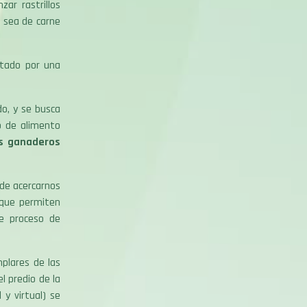
ar rastrillos
a sea de carne
rtado por una
do, y se busca
o de alimento
s ganaderos
de acercarnos
 que permiten
de proceso de
plares de las
l predio de la
 y virtual) se