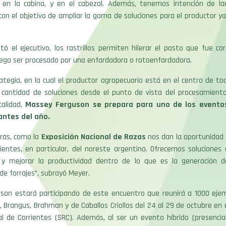
 en la cabina, y en el cabezal. Además, tenemos intención de lanz
 con el objetivo de ampliar la gama de soluciones para el productor y
ó el ejecutivo, los rastrillos permiten hilerar el pasto que fue co
uego ser procesado por una enfardadora o rotoenfardadora.
rategia, en la cual el productor agropecuario está en el centro de to
 cantidad de soluciones desde el punto de vista del procesamient
calidad,
Massey Ferguson se prepara para uno de los evento
ntes del año.
ras, como la
Exposición Nacional de Razas
nos dan la oportunidad 
lientes, en particular, del noreste argentino. Ofrecemos soluciones
 y mejorar la productividad dentro de lo que es la generación 
de forrajes”, subrayó Meyer.
son estará participando de este encuentro que reunirá a 1000 ejem
, Brangus, Brahman y de Caballos Criollos del 24 al 29 de octubre en e
l de Corrientes (SRC). Además, al ser un evento híbrido (presencial