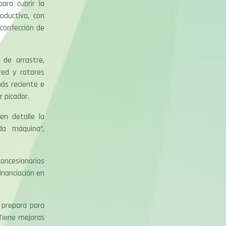
ra cubrir la
oductiva, con
 confección de
 de arrastre,
ed y rotores
más reciente e
r picador.
en detalle la
da máquina”,
concesionarios
inanciación en
 prepara para
“Tiene mejoras