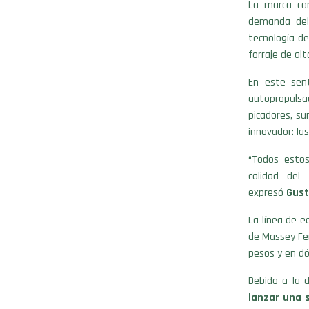
La marca co
demanda del 
tecnología de
forraje de alt
En este sent
autopropuls
picadores, su
innovador: la
“Todos estos
calidad del
expresó
Gust
La línea de e
de Massey Fer
pesos y en dó
Debido a la 
lanzar una 