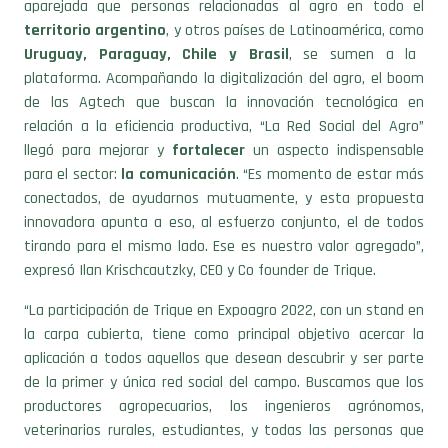
aparejada que personas relacionadas al agro en todo el
territorio
argentino
, y otros países de Latinoamérica, como
Uruguay, Paraguay, Chile y Brasil
, se sumen a la
plataforma. Acompañando la digitalización del agro, el boom
de las Agtech que buscan la innovación tecnológica en
relación a la eficiencia productiva, “La Red Social del Agro”
llegó para mejorar y
fortalecer
un aspecto indispensable
para el sector:
la
comunicación
. “Es momento de estar más
conectados, de ayudarnos mutuamente, y esta propuesta
innovadora apunta a eso, al esfuerzo conjunto, el de todos
tirando para el mismo lado. Ese es nuestro valor agregado”,
expresó Ilan Krischcautzky, CEO y Co founder de Trique.
“La participación de Trique en Expoagro 2022, con un stand en
la carpa cubierta, tiene como principal objetivo acercar la
aplicación a todos aquellos que desean descubrir y ser parte
de la primer y única red social del campo. Buscamos que los
productores agropecuarios, los ingenieros agrónomos,
veterinarios rurales, estudiantes, y todas las personas que