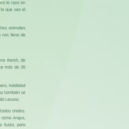
ra la raza en
 lo que sea el
uchos animales
 nos llena de
ena Ranch, de
ace más de 35
era, habilidad
hoy también se
aló Lecuna.
stados Unidos.
s como Angus,
o Suiza, para