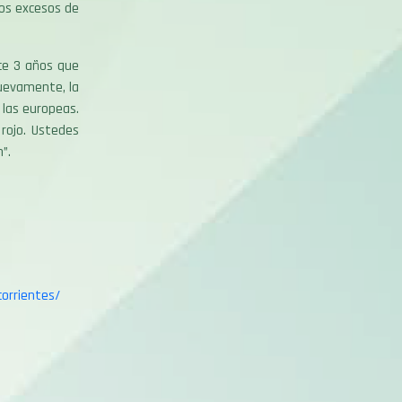
los excesos de
ce 3 años que
uevamente, la
las europeas.
rojo. Ustedes
”.
orrientes/