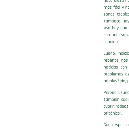
naturaleza no
más fácil y n
zonas tropi
tampoco. Hoy
eso hay que 
confundirse e
cebuíno”.
Luego, indic
repente, no
noticias con
problemas d
arboles? No, 
Pereira Osun
también cual
cubrir rodeo
británico”.
Con respecto