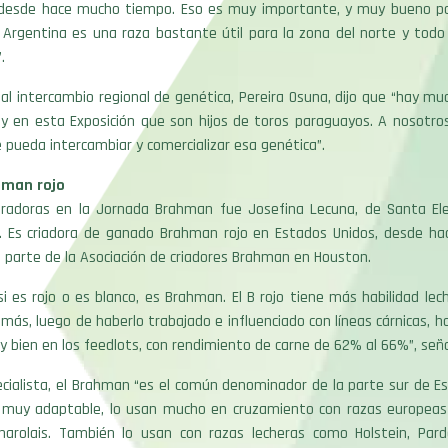
desde hace mucho tiempo. Eso es muy importante, y muy bueno pa
 Argentina es una raza bastante útil para la zona del norte y todo
.
 al intercambio regional de genética, Pereira Osuna, dijo que “hay m
y en esta Exposición que son hijos de toros paraguayos. A nosotros
e pueda intercambiar y comercializar esa genética”.
hman rojo
oradoras en la Jornada Brahman fue Josefina Lecuna, de Santa El
). Es criadora de ganado Brahman rojo en Estados Unidos, desde h
 parte de la Asociación de criadores Brahman en Houston.
i es rojo o es blanco, es Brahman. El B rojo tiene más habilidad lech
ás, luego de haberlo trabajado e influenciado con líneas cárnicas, 
y bien en los feedlots, con rendimiento de carne de 62% al 66%”, señ
cialista, el Brahman “es el común denominador de la parte sur de E
 muy adaptable, lo usan mucho en cruzamiento con razas europea
harolais. También lo usan con razas lecheras como Holstein, Pard