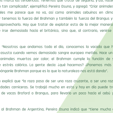
s marca las tendencias. Tenemos que tratar de seguirla, y así, hace
o tan complicada”, ejemplificó Pereira Osuna, y agregó: “Criar animal
cales me parece que no va, así como animales cebuínos en clim
 tenemos la fuerza del Brahman y también la fuerza del Brangus y 
aprovecharlo. Hay que tratar de explotar esto de la mejor manera 
 irse demasiado hacia el británico, sino que, al contrario, venirs
ó: “Nosotros que andamos todo el día, conocemos la vacada que 
s asusta cuando vemos demasiada sangre europea metida. Hace un
 animales muertos por calor; el Brahman cumple la función de s
e estrés calórico. La gente decía: ¿qué hacemos? ¿Ponemos más
pónganle Brahman porque es lo que la naturaleza nos está dando”.
a explicó que “la raza paso de ser una raza cruzante, a ser una ra
idades carniceras. Se trabajó mucho en esto y hoy en día puede t
s de vacas Braford o Brangus, para llevarlo un poco hacia el cebú 
 al Brahman de Argentina, Pereira Osuna indicó que “tiene mucha