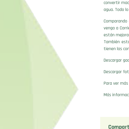
convertir mad
agua. Todo lo
Comparando e
vengo a Corr
están mejora
También está
tienen las co
Descargar gac
Descargar fot
Para ver más
Más informac
Compart