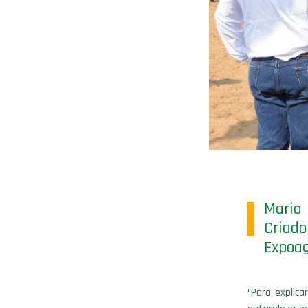
Mario
Criad
Expoag
“Para explica