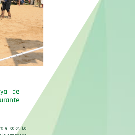
aya de
urante
a el calor. La