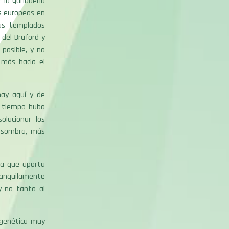
r la ganadería
es europeos en
as templados
del Braford y
posible, y no
e más hacia el
hay aquí y de
 tiempo hubo
olucionar los
 sombra, más
za que aporta
ranquilamente
y no tanto al
 genética muy